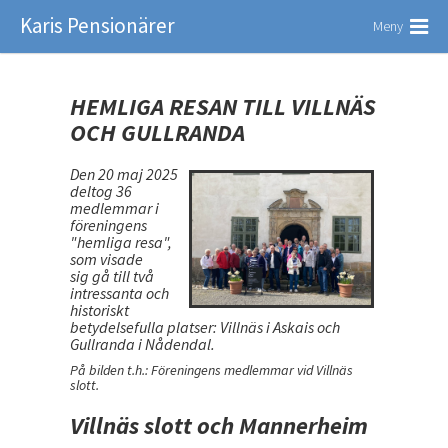
Karis Pensionärer
Meny
HEMLIGA RESAN TILL VILLNÄS
OCH GULLRANDA
Den 20 maj 2025
deltog 36
medlemmar i
föreningens
"hemliga resa",
som visade
sig gå till två
intressanta och
historiskt
betydelsefulla platser: Villnäs i Askais och
Gullranda i Nådendal.
På bilden t.h.: Föreningens medlemmar vid Villnäs
slott.
Villnäs slott och Mannerheim