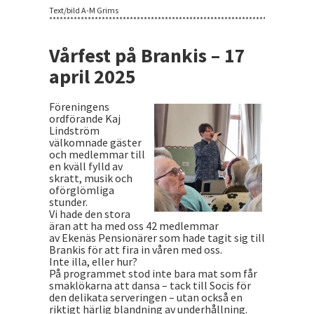
​​​​​​Text/bild A-M Grims
***************************************************************************
Vårfest på Brankis – 17
april 2025
Föreningens
ordförande Kaj
Lindström
välkomnade gäster
och medlemmar till
en kväll fylld av
skratt, musik och
oförglömliga
stunder.
Vi hade den stora
äran att ha med oss 42 medlemmar
av Ekenäs Pensionärer som hade tagit sig till
Brankis för att fira in våren med oss.
Inte illa, eller hur?
På programmet stod inte bara mat som får
smaklökarna att dansa – tack till Socis för
den delikata serveringen – utan också en
riktigt härlig blandning av underhållning.