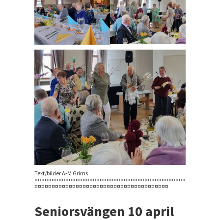
Text/bilder A-M Grims
¤¤¤¤¤¤¤¤¤¤¤¤¤¤¤¤¤¤¤¤¤¤¤¤¤¤¤¤¤¤¤¤¤¤¤¤¤¤¤¤¤¤¤¤
¤¤¤¤¤¤¤¤¤¤¤¤¤¤¤¤¤¤¤¤¤¤¤¤¤¤¤¤¤¤¤¤¤¤¤¤¤¤¤
Seniorsvängen 10 april