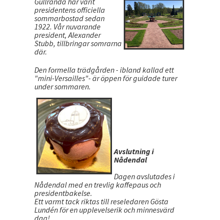
Gullranda har varit
presidentens officiella
sommarbostad sedan
1922. Vår nuvarande
president, Alexander
Stubb, tillbringar somrarna
där.
Den formella trädgården - ibland kallad ett
"mini-Versailles"- är öppen för guidade turer
under sommaren.
Avslutning i
Nådendal
Dagen avslutades i
Nådendal med en trevlig kaffepaus och
presidentbakelse.
Ett varmt tack riktas till reseledaren Gösta
Lundén för en upplevelserik och minnesvärd
dag!