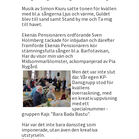
Musik av Simon Kiuru satte tonen för kvällen
med bl.a. sångerna Ljus och värme, Guldet
blev till sand samt Stand by me och Ta mig
till havet.
Ekenäs Pensionärers ordförande Sven
Holmberg tackade för inbjudan och därefter
framförde Ekenäs Pensionärers kör
stämningsfulla sånger bl.a. Barfotavisan,
Har du visor min vän och
Midsommarblomster, ackompanjerad av Pia
Nygård.
Men det var inte slut
där. Vår egen KP-
Dansgrupp stod för
kvällens
överraskning, med
en kreativ uppvisning
med ett
specialnummer -
gruppen Kajs "Bara Bada Bastu".
Här var det inte bara danssteg som
imponerade, utan även den kreativa
utstyrseln.