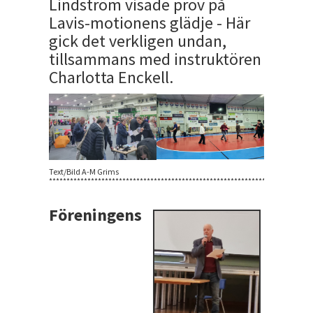
Lindström visade prov på
Lavis-motionens glädje - Här
gick det verkligen undan,
tillsammans med instruktören
Charlotta Enckell.
Text/Bild A-M Grims
***************************************************************************
Föreningens