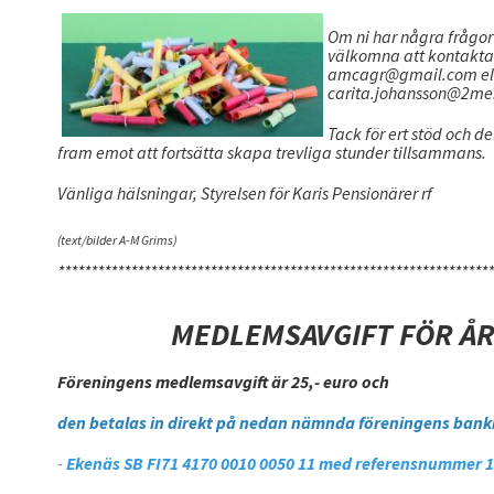
Om ni har några frågor 
välkomna att kontakta o
amcagr@gmail.com elle
carita.johansson@2me.f
Tack för ert stöd och d
fram emot att fortsätta skapa trevliga stunder tillsammans.
Vänliga hälsningar, Styrelsen för Karis Pensionärer rf
(text/bilder A-M Grims)
******************************************************************
MEDLEMSAVGIFT FÖR ÅR
Föreningens medlemsavgift är 25,- euro och
den betalas in direkt på nedan nämnda föreningens bank
-
Ekenäs SB FI71 4170 0010 0050 11 med referensnummer 