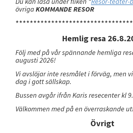
Du kan läsa under fliken "
Resor-teater-b
övriga
KOMMANDE RESOR
*********************************
Hemlig resa 26.8.2
Följ med på vår spännande hemliga re
augusti 2026!
Vi avslöjar inte resmålet i förväg, men vi
dag i gott sällskap.
Bussen avgår ifrån Karis resecenter kl 9.
Välkommen med på en överraskande utf
Övrigt