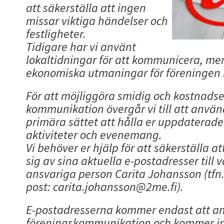
att säkerställa att ingen
missar viktiga händelser och
festligheter.
Tidigare har vi använt
lokaltidningar för att kommunicera, men 
ekonomiska utmaningar för föreningen i
För att möjliggöra smidig och kostnadse
kommunikation övergår vi till att anvä
primära sättet att hålla er uppdaterad
aktiviteter och evenemang.
Vi behöver er hjälp för att säkerställa a
sig av sina aktuella e-postadresser till
ansvariga person Carita Johansson (tfn.
post: carita.johansson@2me.fi).
E-postadresserna kommer endast att an
föreningskommunikation och kommer in