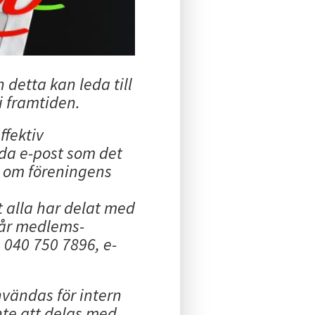
detta kan leda till
 framtiden.
ffektiv
nda e-post som det
e om föreningens
tt alla har delat med
 vår medlems-
 040 750 7896, e-
vändas för intern
te att delas med