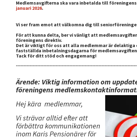
Medlemsavgifterna ska vara inbetalda till föreninge
januari 2026
.
Vi ser fram emot att välkomna dig till seniorförening
För att kunna delta, ber vi vänligt att medlemsavgifte
föreningens direktiv.
Det är viktigt för oss att alla medlemmar är delaktiga 
fastställda inbetalningsdagarna för medlemsavgiften
Tack för ditt stöd och engagemang!
-------------------------------------------------------------------------------
Ärende: Viktig information om uppdat
föreningens medlemskontaktinformat
Hej kära medlemmar,
Vi strävar alltid efter att
förbättra kommunikationen
inom Karis Pensionärer för