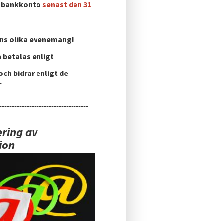
ns bankkonto
senast den 31
ens olika evenemang!
n betalas enligt
och bidrar enligt de
.
------------------------------------
ering av
ion