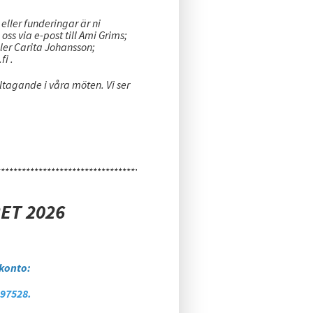
eller funderingar är ni
ss via e-post till Ami Grims;
r Carita Johansson;
i .
eltagande i våra möten. Vi ser
*******************************************
ET 2026
konto:
197528.