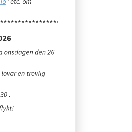
io
" etc. om
***************************
026
sa onsdagen den 26
 lovar en trevlig
30 .
lykt!