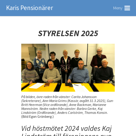
Karis Pensionärer
Meny
STYRELSEN 2025
På bilden, övre raden från vänster: Carita Johansson
(Sekreterare), Ann-Maria Grims (Kassör, avgått 31.3.2025), Gun-
Britt Heerman (Vice ordförande), Anne Backman, Marianne
Mannström. Nedre raden från vänster: Barbro Gerke, Kaj
Lindström (Ordförande), Anders Carlström, Thomas Konsin
.
(Bild Egon Grönberg.)
Vid höstmötet 2024 valdes Kaj