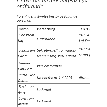
Lindström till föreningens nya
ordförande.
Föreningens styrelse består av följande
personer:
Namn
Befattning
Tfn./E-post
Lindström
0400 415 680
Ordförande
Kaj
kaj.lindstrom@ic
040 750 7896
Johansson
Sekreterare/Information/
carita.johansson
Carita
Medlemsregister/Teater/IT
Heerman
Vice ordförande
Gun-Britt
Riitta-Liisa
Kassör fr.o.m. 1.4.2025
riittaliisaohman
Öhman
Backman
Ledamot
Anne
Carlström
Ledamot
Anders