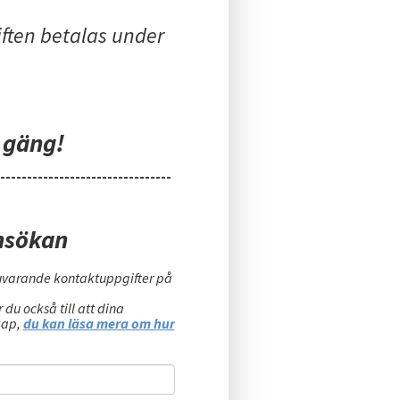
ften betalas under
 gäng!
--------------------------------
nsökan
nuvarande kontaktuppgifter på
u också till att dina
kap,
du kan läsa mera om hur