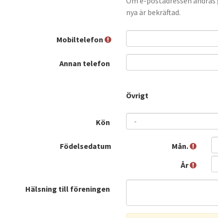
Om e-postadressen ändras g
nya är bekräftad.
Mobiltelefon
Annan telefon
Övrigt
Kön
Födelsedatum
Mån.
År
Hälsning till föreningen