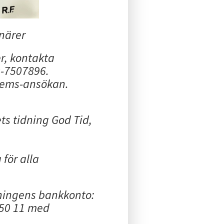
onärer
r, kontakta
0-7507896.
dlems-ansökan.
s tidning God Tid,
för alla
eningens bankkonto:
50 11 med