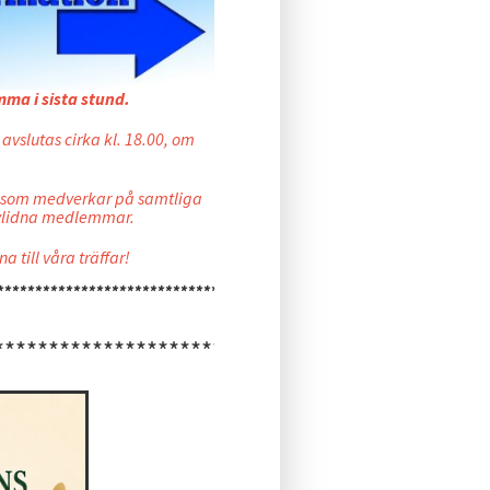
omma i sista stund.
 avslutas cirka kl. 18.00, om
g, som medverkar på samtliga
avlidna medlemmar.
till våra träffar!
******************************************************
*********************************************