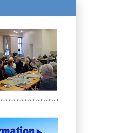
***************************