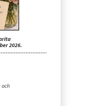
arita
ber 2026.
*****************************************************
 och