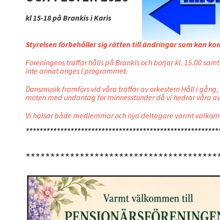
kl 15-18 på Brankis i Karis
Styrelsen förbehåller sig rätten till ändringar som kan k
Föreningens träffar hålls på Brankis och börjar kl. 15.00 samt
inte annat anges i programmet.
Dansmusik framförs vid våra träffar av orkestern Håll i gån
möten med undantag för minnesstunder då vi hedrar våra 
Vi hälsar både medlemmar och nya deltagare varmt välkomna 
********************************************************
***************************************